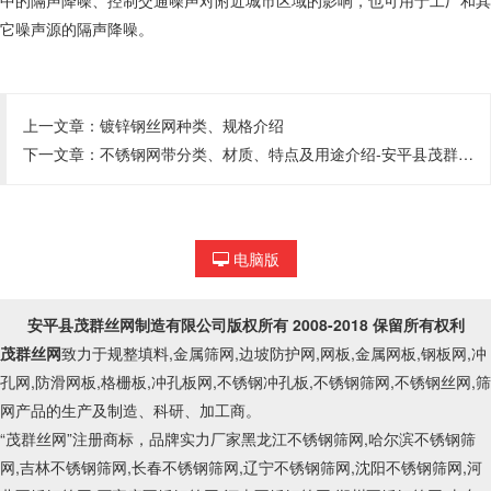
中的隔声降噪、控制交通噪声对附近城市区域的影响，也可用于工厂和其
它噪声源的隔声降噪。
上一文章：
镀锌钢丝网种类、规格介绍
下一文章：
不锈钢网带分类、材质、特点及用途介绍-安平县茂群丝网制造有限公司【电话:17331454446】
电脑版
安平县茂群丝网制造有限公司
版权所有 2008-2018 保留所有权利
茂群丝网
致力于规整填料,金属筛网,边坡防护网,网板,金属网板,钢板网,冲
孔网,防滑网板,格栅板,冲孔板网,不锈钢冲孔板,不锈钢筛网,不锈钢丝网,筛
网产品的生产及制造、科研、加工商。
“茂群丝网”注册商标，品牌实力厂家黑龙江不锈钢筛网,哈尔滨不锈钢筛
网,吉林不锈钢筛网,长春不锈钢筛网,辽宁不锈钢筛网,沈阳不锈钢筛网,河