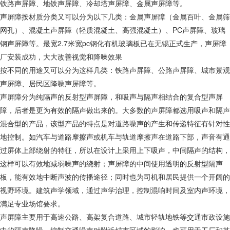
铁路声屏障、地铁声屏障、冷却塔声屏障、金属声屏障等。
声屏障按材质分类又可以分为以下几类：金属声屏障（金属百叶、金属筛
网孔）、混凝土声屏障（轻质混凝土、高强混凝土）、PC声屏障、玻璃
钢声屏障等。最宽2.7米宽pc钢化有机玻璃板已在无锡正式生产，声屏障
厂安装成功，大大改善视觉和降噪效果
按不同的用途又可以分为这样几类：铁路声屏障、公路声屏障、城市景观
声屏障、居民区降噪声屏障等。
声屏障分为纯隔声的反射型声屏障，和吸声与隔声相结合的复合型声屏
障，后者是更为有效的隔声做出来的。大多数的声屏障都选用吸声和隔声
混合型的产品，该型产品的特点是对道路噪声的产生和传递特征有针对性
地控制。如汽车与道路摩擦声或机车与轨道摩擦声在道路下部，声音有通
过屏体上部绕射的特征，所以在设计上采用上下吸声，中间隔声的结构，
这样可以有效地减弱噪声的绕射；声屏障的中间使用透明的反射型隔声
板，能有效地中断声波的传播途径；同时也为司机和居民提供一个开阔的
视野环境。建筑声学领域，通过声学治理，控制混响时间及室内声环境，
满足专业场馆要求。
声屏障主要用于高速公路、高架复合道路、城市轻轨地铁等交通市政设施