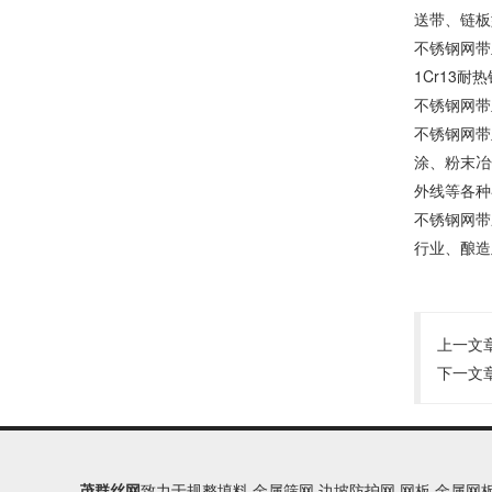
送带、链板
不锈钢网带主
1Cr13耐
不锈钢网带
不锈钢网带
涂、粉末冶
外线等各种
不锈钢网带
行业、酿造
上一文
下一文
茂群丝网
致力于规整填料,金属筛网,边坡防护网,网板,金属网