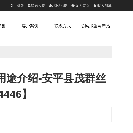
手机版
留言反馈
网站地图
设为首页
收入加藏
荣誉
客户案例
联系方式
防风抑尘网产品
用途介绍-安平县茂群丝
446】