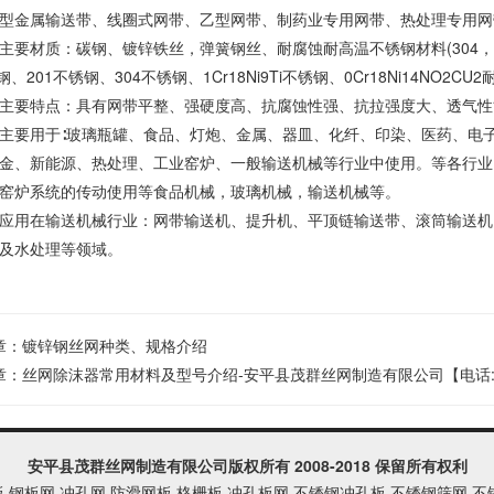
型金属输送带、线圈式网带、乙型网带、制药业专用网带、热处理专用网
要材质：碳钢、镀锌铁丝，弹簧钢丝、耐腐蚀耐高温不锈钢材料(304，310，3
热钢、201不锈钢、304不锈钢、1Cr18Ni9Ti不锈钢、0Cr18Ni14NO2C
主要特点：具有网带平整、强硬度高、抗腐蚀性强、抗拉强度大、透气性
主要用于∶玻璃瓶罐、食品、灯炮、金属、器皿、化纤、印染、医药、电
金、新能源、热处理、工业窑炉、一般输送机械等行业中使用。等各行业
窑炉系统的传动使用等食品机械，玻璃机械，输送机械等。
应用在输送机械行业：网带输送机、提升机、平顶链输送带、滚筒输送机
及水处理等领域。
章：
镀锌钢丝网种类、规格介绍
章：
丝网除沫器常用材料及型号介绍-安平县茂群丝网制造有限公司【电话:173
安平县茂群丝网制造有限公司
版权所有 2008-2018 保留所有权利
板,钢板网,冲孔网,防滑网板,格栅板,冲孔板网,不锈钢冲孔板,不锈钢筛网