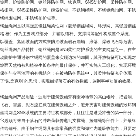
坡网、护坡防护网、钢丝绳防护网、钛克网、SNS防护网、柔性防护网、
格栅网、SNS柔性防护网、缆索护栏、不锈钢绳网、不锈钢绳扣网、不锈
钢绳围栏网、不锈钢扣护栏等。
钢丝绳网是以高强度钢丝绳柔性网（菱形钢丝绳网、环形网、高强度钢丝
格 栅）作为主要构成部分．并辅以锚杆、支撑绳等配件构成整个系统。
以覆盖、紧固坡面的方式来防治坡面岩石崩塌、滚落、爆破飞石等危害。
钢丝绳网产品特性：钢丝绳网是SNS柔性防护系统的主要网型之一。在主
动防护中通过钢丝绳网的覆盖来实现边坡的加固，其开放特征可以实现对
坡面天然植被和植被生长条件的最佳保护，并可实施人工绿化，实现环境
保护与灾害治理的有机结合；在被动防护系统中，其柔性特征充分体现
了“以柔克刚”的思想，实现崩塌落石的有效拦截，达到事半功倍的效果。
钢丝绳网产品用途：适用于建筑设施旁有缓冲地带的高山峻岭，把岩崩、
飞石、雪崩、泥石流拦截在建筑设施之外，避开灾害对建筑设施的毁坏钢
丝绳网是SNS系统的主要特征构成部分，且往往是遭受冲击的第一部分，
它必须将来自于落石的冲击荷载传递到支撑绳、拉锚绳等部件上，并最终
传给锚杆。由于钢丝绳网具有非常高的强度和弹性内能吸收能力，只要对