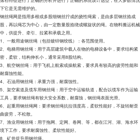
落石特征进行了正确的分析并进行了正确的系统设计选型，在大多数情况
下它是无需维护的。
钢丝绳网是指用多根或多股细钢丝拧成的挠性绳索，是由多层钢丝捻成
股，再以绳芯为中心，由一定数量股捻绕成螺旋状的绳。在物料搬运机械
中，供提升、牵引、拉紧和承载之用。
1、一般用途钢丝绳（包括镀锌钢绞线）：各范围使用。
2、电梯用钢丝绳：用于高层建筑中载人在物的电梯设备中，要求结构紧
密，柔软，结构伸长小，通常采用8股结构。
3、航空钢丝绳：用于飞机上航索或操航索，要求具有较高的疲劳性能和
耐腐蚀性能。
4、石油用钢丝绳：承重力强，耐腐蚀性。
5、架空索道及缆车用钢丝绳：用于空中运输轨道，配合以缆车作为运输
工具，要求钢丝绳有较大安全系数，耐腐蚀，钢丝绳表面光滑。
6、起重用钢丝绳网：要求钢丝绳抗拉强度高，柔软性能好，不旋转耐歪
曲疲劳，不松散。
7、渔业用钢丝绳：用于拖网、定网、卷网、等，都在江河、湖、海水环
境下工作，要求耐腐蚀性、柔软性能好。
8、矿井提升用钢丝绳。