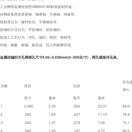
工业网用金属丝按照GB8605-88标准拔制而成，
丝网材质用优质黄铜、锡青铜、不锈钢、纯镍等。
按材质分为：镀锌铁丝、不锈钢丝等。
按编织方法分为：平纹编织、斜纹编织。
按加工工艺分为：冲孔、编织、电刻、电铸等。
性能：耐酸、耐碱、耐高温、拉力和耐磨性强。
金属丝编织方孔网筛孔尺寸6.00--0.028mm(3--500目/寸)，网孔规格详见表。
开孔
目数
丝径
孔径
率%
英寸
毫米
英尺
毫米
1
0.080
2.03
.920
23.37
84.6
2
.063
1.60
.437
11.10
76.4
3
.054
1.37
.279
7.09
70.1
4
.063
1.60
.187
4.75
56.0