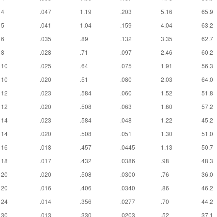
4
.047
1.19
.203
5.16
65.9
5
.041
1.04
.159
4.04
63.2
6
.035
.89
.132
3.35
62.7
8
.028
.71
.097
2.46
60.2
10
.025
.64
.075
1.91
56.3
10
.020
.51
.080
2.03
64.0
12
.023
.584
.060
1.52
51.8
12
.020
.508
.063
1.60
57.2
14
.023
.584
.048
1.22
45.2
14
.020
.508
.051
1.30
51.0
16
.018
.457
.0445
1.13
50.7
18
.017
.432
.0386
.98
48.3
20
.020
.508
.0300
.76
36.0
20
.016
.406
.0340
.86
46.2
24
.014
.356
.0277
.70
44.2
30
.013
.330
.0203
.52
37.1