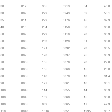
30
.012
.305
.0213
.54
40.8
30
.009
.229
.0243
.62
53.1
35
.011
.279
.0176
.45
37.9
40
.010
.254
.0150
.38
36.0
50
.009
.229
.0110
.28
30.3
50
.008
.203
.0120
.31
36.0
60
.0075
.191
.0092
.23
30.5
60
.007
.178
.0097
.25
33.9
70
.0065
.165
.0078
.20
29.8
80
.0065
.165
.0060
.15
23.0
80
.0055
.140
.0070
.18
31.4
90
.005
.127
.0061
.16
30.1
100
.0045
.114
.0055
.14
30.3
100
.004
.102
.0060
.15
36.0
100
.0035
.089
.0065
.17
42.3
110
.0040
.1016
.0051
.1295
30.7