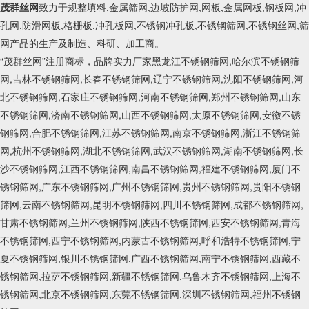
茂群丝网
致力于规整填料,金属筛网,边坡防护网,网板,金属网板,钢板网,冲
孔网,防滑网板,格栅板,冲孔板网,不锈钢冲孔板,不锈钢筛网,不锈钢丝网,筛
网产品的生产及制造、科研、加工商。
“茂群丝网”注册商标，品牌实力厂家黑龙江不锈钢筛网,哈尔滨不锈钢筛
网,吉林不锈钢筛网,长春不锈钢筛网,辽宁不锈钢筛网,沈阳不锈钢筛网,河
北不锈钢筛网,石家庄不锈钢筛网,河南不锈钢筛网,郑州不锈钢筛网,山东
不锈钢筛网,济南不锈钢筛网,山西不锈钢筛网,太原不锈钢筛网,安徽不锈
钢筛网,合肥不锈钢筛网,江苏不锈钢筛网,南京不锈钢筛网,浙江不锈钢筛
网,杭州不锈钢筛网,湖北不锈钢筛网,武汉不锈钢筛网,湖南不锈钢筛网,长
沙不锈钢筛网,江西不锈钢筛网,南昌不锈钢筛网,福建不锈钢筛网,厦门不
锈钢筛网,广东不锈钢筛网,广州不锈钢筛网,贵州不锈钢筛网,贵阳不锈钢
筛网,云南不锈钢筛网,昆明不锈钢筛网,四川不锈钢筛网,成都不锈钢筛网,
甘肃不锈钢筛网,兰州不锈钢筛网,陕西不锈钢筛网,西安不锈钢筛网,青海
不锈钢筛网,西宁不锈钢筛网,内蒙古不锈钢筛网,呼和浩特不锈钢筛网,宁
夏不锈钢筛网,银川不锈钢筛网,广西不锈钢筛网,南宁不锈钢筛网,西藏不
锈钢筛网,拉萨不锈钢筛网,新疆不锈钢筛网,乌鲁木齐不锈钢筛网,上海不
锈钢筛网,北京不锈钢筛网,东莞不锈钢筛网,深圳不锈钢筛网,福州不锈钢