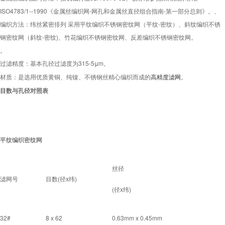
ISO4783/1--1990《金属丝编织网-网孔和金属丝直径组合指南-第一部分总则》。、
编织方法：纬丝紧密排列 采用平纹编织不锈钢密纹网（平纹-密纹）、斜纹编织不锈
钢密纹网（斜纹-密纹)、竹花编织不锈钢密纹网、反差编织不锈钢密纹网。
。
过滤精度：基本孔径过滤度为315-5μm。
材质：是选用优质黄铜、纯镍、不锈钢丝精心编织而成的
高精度滤网
。
目数与孔径对照表
平纹编织密纹网
丝径
滤网号
目数(径x纬)
(径x纬)
32#
8 x 62
0.63mm x 0.45mm