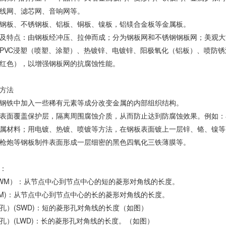
线网、滤芯网、音响网等。
钢板、不锈钢板、铝板、铜板、镍板，铝镁合金板等金属板。
及特点：由钢板经冲压、拉伸而成；分为钢板网和不锈钢钢板网；美观大
PVC浸塑（喷塑、涂塑）、热镀锌、电镀锌、阳极氧化（铝板）、喷防
红色），以增强钢板网的抗腐蚀性能。
方法
钢铁中加入一些稀有元素等成分改变金属的内部组织结构。
表面覆盖保护层，隔离周围腐蚀介质，从而防止达到防腐蚀效果。例如：
属材料；用电镀、热镀、喷镀等方法，在钢板表面镀上一层锌、铬、镍等
枪炮等钢板制件表面形成一层细密的黑色四氧化三铁薄膜等。
：
WM）：从节点中心到节点中心的短的菱形对角线的长度。
WM)：从节点中心到节点中心的长的菱形对角线的长度。
孔）(SWD)：短的菱形孔对角线的长度（如图）
孔）(LWD)：长的菱形孔对角线的长度。（如图）