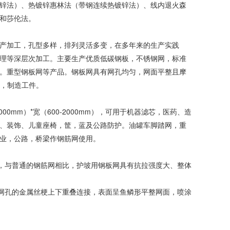
锌法）、热镀锌惠林法（带钢连续热镀锌法）、线内退火森
和莎伦法。
产加工，孔型多样，排列灵活多变，在多年来的生产实践
理等深层次加工。主要生产优质低碳钢板，不锈钢网，标准
。重型钢板网等产品。钢板网具有网孔均匀，网面平整且摩
工，制造工件。
-4000mm）*宽（600-2000mm），可用于机器滤芯，医药、造
、装饰、儿童座椅，筐，蓝及公路防护。油罐车脚踏网，重
业，公路，桥梁作钢筋网使用。
”，与普通的钢筋网相比，护坡用钢板网具有抗拉强度大、整体
形网孔的金属丝梗上下重叠连接，表面呈鱼鳞形平整网面，喷涂