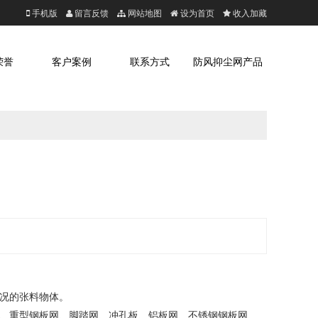
手机版
留言反馈
网站地图
设为首页
收入加藏
荣誉
客户案例
联系方式
防风抑尘网产品
况的张料物体。
、重型钢板网、脚踏网、冲孔板、铝板网、不锈钢钢板网、