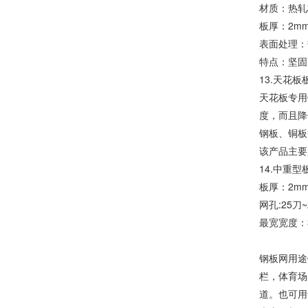
材质：热轧
板厚：2mm
表面处理：
特点：坚固
13.天花板
天花板专用
度，而且降
钢板、铜板
该产品主要
14.中重型
板厚：2mm
网孔:25刀~
最宽宽度：3
钢板网用途
栏，体育场
道。也可用