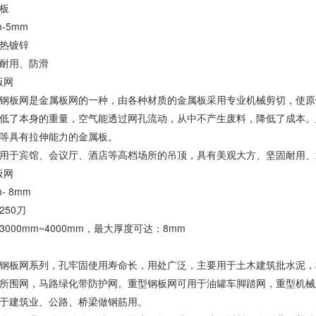
板
-5mm
热镀锌
耐用、防滑
板网
钢板网是金属板网的一种，由各种材质的金属板采用专业机械剪切，使原
低了本身的重量，空气能透过网孔流动，从中不产生废料，降低了成本。
等具有拉伸能力的金属板。
用于宾馆、会议厅、酒店等高档场所的吊顶，具有美观大方、坚固耐用、
板网
- 8mm
250刀
000mm~4000mm，最大厚度可达：8mm
钢板网系列，孔牢固使用寿命长，用处广泛，主要用于土木建筑批水泥，
所围网，马路绿化带防护网。重型钢板网可用于油罐车脚踏网，重型机械
于建筑业、公路、桥梁做钢筋用。