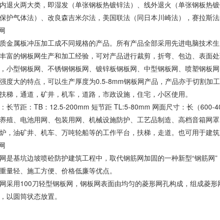
内退火两大类，即湿发（单张钢板热镀锌法）、线外退火（单张钢板热镀
保护气体法）、改良森吉米尔法，美国联法（同日本川崎法），赛拉斯法
网
质金属板冲压加工成不同规格的产品。所有产品全部采用先进电脑技术生
丰富的钢板网生产和加工经验，可对产品进行裁剪，折弯、包边、表面处
，小型钢板网、不锈钢钢板网、镀锌板钢板网、中型钢板网、喷塑钢板网
强度大的特点，可以生产厚度为0.5-8mm钢板网产品，产品亦于切割加
扶梯，通道，矿井，机车，道路，市政设施，住宅，小区使用。
长节距：TB：12.5-200mm 短节距 TL:5-80mm 网面尺寸：长（600
养殖、电池用网、包装用网、机械设施防护、工艺品制造、高档音箱网罩
炉，油矿井、机车、万吨轮船等的工作平台，扶梯，走道。也可用于建筑
网
网是基坑边坡喷砼防护建筑工程中，取代钢筋网加固的一种新型“钢筋网
重量轻、施工方便、价格低廉等优点。
网采用100刀轻型钢板网，钢板网表面由均匀的菱形网孔构成，组成菱
，以圆筒状态放置。