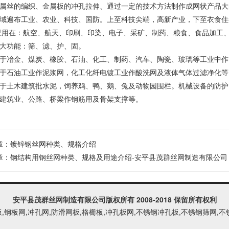
属丝的编织、金属板的冲孔拉伸、通过一定的技术方法制作成网状产品大
域遍布工业、农业、科技、国防。上至科技尖端，高新产业，下至衣食住
应用在：航空、航天、印刷、印染、电子、采矿、制药、粮食、食品加工
大功能：筛、滤、护、固。
于冶金、煤炭、橡胶、石油、化工、制药、汽车、陶瓷、玻璃等工业中作
于石油工业作泥浆网，化工化纤电镀工业作酸洗网及液体气体过滤净化等
于土木建筑批水泥，饲养鸡、鸭、鹅、兔及动物园围栏。机械设备的防护
建筑业、公路、桥梁作钢筋用及骨架支撑等。
章：
镀锌钢丝网种类、规格介绍
章：
钢结构用钢丝网种类、规格及用途介绍-安平县茂群丝网制造有限公司【电话:
安平县茂群丝网制造有限公司
版权所有 2008-2018 保留所有权利
板,钢板网,冲孔网,防滑网板,格栅板,冲孔板网,不锈钢冲孔板,不锈钢筛网