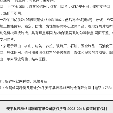
网： 井下金属网，煤矿经纬网，煤矿用网片，煤矿安全网，煤矿支护网
，煤矿平织网。
一种采用优质Q195低碳钢铁丝排焊而成，然后再冷镀(电镀)、热镀、P
加工性能良好、稳定、防腐、防蚀性好网格状丝网产品。在电焊网片成型
动化机械焊接制成。具有焊点牢固,结构合理,网孔均匀等特点,网面平整
专用网片.
：多用于煤山、矿山、建筑、养殖、玻璃厂、石油、五金制品、石油化工
网、墙体用网、也可用做固体材料的分级筛选、液体和泥浆的过滤等。编
曲、单向隔波弯曲，结构坚固。
章：
镀锌钢丝网种类、规格介绍
章：
金属丝网种类及用途介绍-安平县茂群丝网制造有限公司【电话:173314
安平县茂群丝网制造有限公司
版权所有 2008-2018 保留所有权利