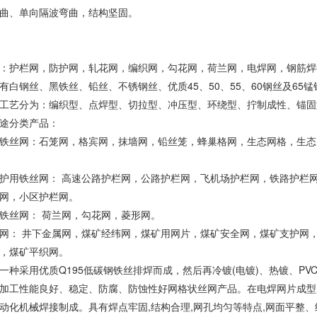
曲、单向隔波弯曲，结构坚固。
：护栏网，防护网，轧花网，编织网，勾花网，荷兰网，电焊网，钢筋焊
有白钢丝、黑铁丝、铅丝、不锈钢丝、优质45、50、55、60钢丝及65锰
工艺分为：编织型、点焊型、切拉型、冲压型、环绕型、拧制成性、锚固
途分类产品：
铁丝网：石笼网，格宾网，抹墙网，铅丝笼，蜂巢格网，生态网格，生态
护用铁丝网： 高速公路护栏网，公路护栏网，飞机场护栏网，铁路护栏
网，小区护栏网。
铁丝网： 荷兰网，勾花网，菱形网。
网： 井下金属网，煤矿经纬网，煤矿用网片，煤矿安全网，煤矿支护网
，煤矿平织网。
一种采用优质Q195低碳钢铁丝排焊而成，然后再冷镀(电镀)、热镀、P
加工性能良好、稳定、防腐、防蚀性好网格状丝网产品。在电焊网片成型
动化机械焊接制成。具有焊点牢固,结构合理,网孔均匀等特点,网面平整