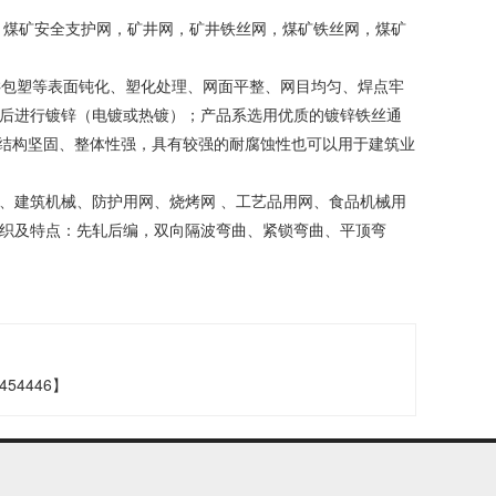
，煤矿安全支护网，矿井网，矿井铁丝网，煤矿铁丝网，煤矿
VC包塑等表面钝化、塑化处理、网面平整、网目均匀、焊点牢
后进行镀锌（电镀或热镀）；产品系选用优质的镀锌铁丝通
、结构坚固、整体性强，具有较强的耐腐蚀性也可以用于建筑业
、建筑机械、防护用网、烧烤网 、工艺品用网、食品机械用
织及特点：先轧后编，双向隔波弯曲、紧锁弯曲、平顶弯
54446】