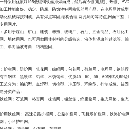
一种采用优质Q195低碳钢铁丝排焊而成，然后再冷镀(电镀)、热镀、P
加工性能良好、稳定、防腐、防蚀性好网格状丝网产品。在电焊网片成型
动化机械焊接制成。具有焊点牢固,结构合理,网孔均匀等特点,网面平整
专用网片.
：多用于煤山、矿山、建筑、养殖、玻璃厂、石油、五金制品、石油化工
网、墙体用网、也可用做固体材料的分级筛选、液体和泥浆的过滤等。编
曲、单向隔波弯曲，结构坚固。
：护栏网，防护网，轧花网，编织网，勾花网，荷兰网，电焊网，钢筋焊
有白钢丝、黑铁丝、铅丝、不锈钢丝、优质45、50、55、60钢丝及65锰
工艺分为：编织型、点焊型、切拉型、冲压型、环绕型、拧制成性、锚固
途分类产品：
铁丝网：石笼网，格宾网，抹墙网，铅丝笼，蜂巢格网，生态网格，生态
护用铁丝网： 高速公路护栏网，公路护栏网，飞机场护栏网，铁路护栏
网，小区护栏网。
铁丝网： 荷兰网，勾花网，菱形网。