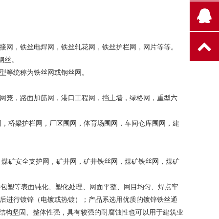
接网，铁丝电焊网，铁丝轧花网，铁丝护栏网，网片等等。
钢丝。
型等统称为铁丝网或钢丝网。
网笼，路面加筋网，港口工程网，挡土墙，绿格网，重型六
网，桥梁护栏网，厂区围网，体育场围网，车间仓库围网，建
，煤矿安全支护网，矿井网，矿井铁丝网，煤矿铁丝网，煤矿
VC包塑等表面钝化、塑化处理、网面平整、网目均匀、焊点牢
后进行镀锌（电镀或热镀）；产品系选用优质的镀锌铁丝通
、结构坚固、整体性强，具有较强的耐腐蚀性也可以用于建筑业