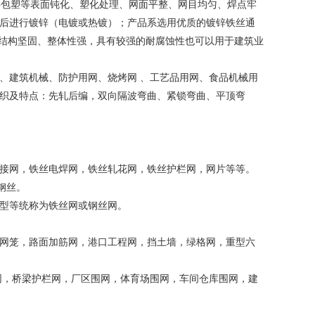
VC包塑等表面钝化、塑化处理、网面平整、网目均匀、焊点牢
后进行镀锌（电镀或热镀）；产品系选用优质的镀锌铁丝通
、结构坚固、整体性强，具有较强的耐腐蚀性也可以用于建筑业
、建筑机械、防护用网、烧烤网 、工艺品用网、食品机械用
织及特点：先轧后编，双向隔波弯曲、紧锁弯曲、平顶弯
接网，铁丝电焊网，铁丝轧花网，铁丝护栏网，网片等等。
钢丝。
型等统称为铁丝网或钢丝网。
网笼，路面加筋网，港口工程网，挡土墙，绿格网，重型六
网，桥梁护栏网，厂区围网，体育场围网，车间仓库围网，建