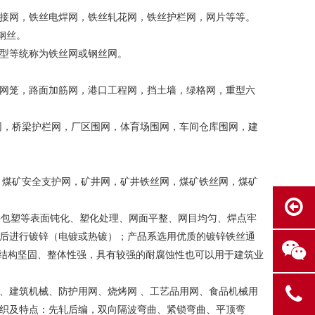
接网，铁丝电焊网，铁丝轧花网，铁丝护栏网，网片等等。
钢丝。
型等统称为铁丝网或钢丝网。
网笼，路面加筋网，港口工程网，挡土墙，绿格网，重型六
网，桥梁护栏网，厂区围网，体育场围网，车间仓库围网，建
，煤矿安全支护网，矿井网，矿井铁丝网，煤矿铁丝网，煤矿
VC包塑等表面钝化、塑化处理、网面平整、网目均匀、焊点牢
后进行镀锌（电镀或热镀）；产品系选用优质的镀锌铁丝通
、结构坚固、整体性强，具有较强的耐腐蚀性也可以用于建筑业
、建筑机械、防护用网、烧烤网 、工艺品用网、食品机械用
织及特点：先轧后编，双向隔波弯曲、紧锁弯曲、平顶弯