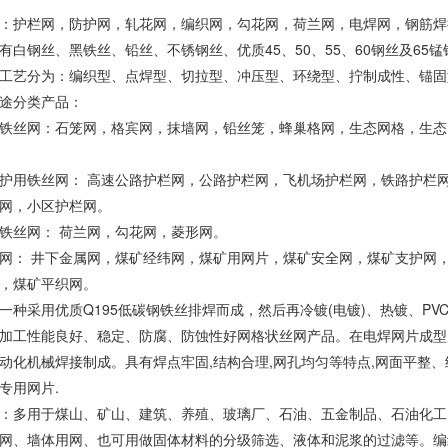
：护栏网，防护网，轧花网，编织网，勾花网，荷兰网，电焊网，钢筋焊
有白钢丝、黑铁丝、铅丝、不锈钢丝、优质45、50、55、60钢丝及65锰
工艺分为：编织型、点焊型、切拉型、冲压型、环绕型、拧制成性、锚固
途分类产品：
铁丝网：石笼网，格宾网，抹墙网，铅丝笼，蜂巢格网，生态网格，生态
护用铁丝网： 高速公路护栏网，公路护栏网，飞机场护栏网，铁路护栏
网，小区护栏网。
铁丝网： 荷兰网，勾花网，菱形网。
网： 井下金属网，煤矿经纬网，煤矿用网片，煤矿安全网，煤矿支护网
，煤矿平织网。
一种采用优质Q195低碳钢铁丝排焊而成，然后再冷镀(电镀)、热镀、P
加工性能良好、稳定、防腐、防蚀性好网格状丝网产品。在电焊网片成型
动化机械焊接制成。具有焊点牢固,结构合理,网孔均匀等特点,网面平整
专用网片.
：多用于煤山、矿山、建筑、养殖、玻璃厂、石油、五金制品、石油化工
网、墙体用网、也可用做固体材料的分级筛选、液体和泥浆的过滤等。编