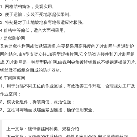
1. 网格结构简练，美观实用。
2. 便于运输，安装不受地形起伏限制。
3. 特别是对于山地坡地多弯地带适应性极强。
4.价格中等偏低，适合大面积采用。
7.监狱防护网
又称监狱护栏网或监狱隔离栅,主要是采用高强度的刀片刺网与普通防护
网的结合,由V型支架立拄,加强型焊接片网,安全防盗连接件和刀片刺网组
成.刀片刺网是一种新型防护网,由锐利尖角镀锌钢板或不锈钢薄板做刀片,
钢丝做芯线组合而成的防护器材.
8.车间隔离网
1、用于分隔不同工位的作业区域，有效改善工作环境，合理规划工厂及
作业空间；
2、模块化组件，拆装简便，灵活性强；
3、立柱可与地面以螺丝紧固连接，确保使用安全。
上一文章：
镀锌钢丝网种类、规格介绍
下一文章：
不锈钢的体系种类、特性及应用介绍-安平县茂群丝网制造有限公司【电话:17331454446】