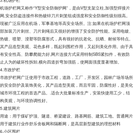
3.机场护栏
机场护栏网又称作“Y型安全防御护网”，是由V型支架立柱,加强型焊接片
网,安全防盗连接件和热镀锌刀片刺笼组成强度和安全防御性级别很高。
现被广泛应用在机场，军事基地等高安全场所。注:如果在机场护栏网顶
部加装刀片刺丝、刀片刺绳后又很好的增强了安全防护性能。采用电镀、
热镀、喷塑、浸塑等防腐形式，具有很好的抗老化、抗晒、耐候等特点。
其产品造型美观、花色多样，既起到围栏作用，又起到美化作用。由于具
有安全性高、防攀爬能力好,网片连接方式采用特制SBS紧扣件，有效防
止人为的破坏性拆卸,横向四道折弯加强筋，使网面强度显著增加。
4.市政护栏
市政护栏网广泛使用于市政工程，道路，工厂，开发区，园林广场等场所
的安全防护及装饰美化，其产品造型美观，而且牢固，防腐性好，是美化
城市环境工程的首选产品。.适合大批量标准生产，安装快捷用工少，结
构美观，与环境协调性好。
5.建筑网片
用途：用于煤矿护顶、隧道、桥梁建设、路基网筋、建筑工地。普通网片
用于建筑行业作舒乐舍板网和隔断网，是高层新型建筑的理想材料
6.小区围栏