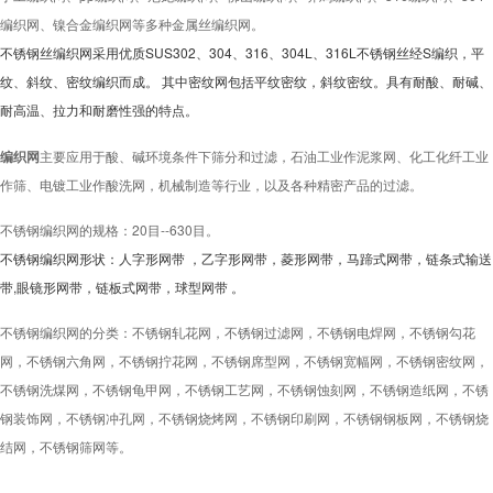
编织网、镍合金编织网等多种金属丝编织网。
不锈钢丝编织网
采用优质SUS302、304、316、304L、316L不锈钢丝经S编织，平
纹、斜纹、密纹编织而成。 其中密纹网包括平纹密纹，斜纹密纹。具有耐酸、耐碱、
耐高温、拉力和耐磨性强的特点。
编织网
主要应用于酸、碱环境条件下筛分和过滤，石油工业作泥浆网、化工化纤工业
作筛、电镀工业作酸洗网，机械制造等行业，以及各种精密产品的过滤。
不锈钢编织网的规格：20目--630目。
不锈钢编织网
形状：人字形网带 ，乙字形网带，菱形网带，马蹄式网带，链条式输送
带,眼镜形网带，链板式网带，球型网带 。
不锈钢编织网的分类：不锈钢轧花网，不锈钢过滤网，不锈钢电焊网，不锈钢勾花
网，不锈钢六角网，不锈钢拧花网，不锈钢席型网，不锈钢宽幅网，不锈钢密纹网，
不锈钢洗煤网，不锈钢龟甲网，不锈钢工艺网，不锈钢蚀刻网，不锈钢造纸网，不锈
钢装饰网，不锈钢冲孔网，不锈钢烧烤网，不锈钢印刷网，不锈钢钢板网，不锈钢烧
结网，不锈钢筛网等。