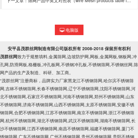
下一文章：
筛网产品中英文对照表（wire Mesh products table in both Chinese and English）
电脑版
安平县茂群丝网制造有限公司
版权所有 2008-2018 保留所有权利
茂群丝网
致力于规整填料,金属筛网,边坡防护网,网板,金属网板,钢板网,冲
孔网,防滑网板,格栅板,冲孔板网,不锈钢冲孔板,不锈钢筛网,不锈钢丝网,筛
网产品的生产及制造、科研、加工商。
“茂群丝网”注册商标，品牌实力厂家黑龙江不锈钢筛网,哈尔滨不锈钢筛
网,吉林不锈钢筛网,长春不锈钢筛网,辽宁不锈钢筛网,沈阳不锈钢筛网,河
北不锈钢筛网,石家庄不锈钢筛网,河南不锈钢筛网,郑州不锈钢筛网,山东
不锈钢筛网,济南不锈钢筛网,山西不锈钢筛网,太原不锈钢筛网,安徽不锈
钢筛网,合肥不锈钢筛网,江苏不锈钢筛网,南京不锈钢筛网,浙江不锈钢筛
网,杭州不锈钢筛网,湖北不锈钢筛网,武汉不锈钢筛网,湖南不锈钢筛网,长
沙不锈钢筛网,江西不锈钢筛网,南昌不锈钢筛网,福建不锈钢筛网,厦门不
锈钢筛网,广东不锈钢筛网,广州不锈钢筛网,贵州不锈钢筛网,贵阳不锈钢