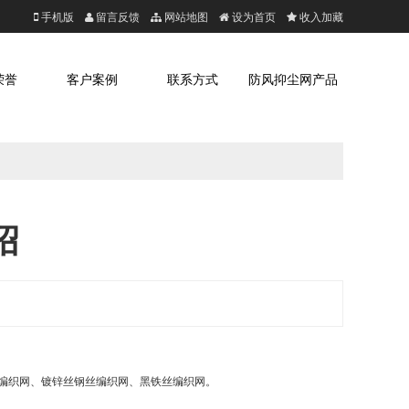
手机版
留言反馈
网站地图
设为首页
收入加藏
荣誉
客户案例
联系方式
防风抑尘网产品
绍
编织网、镀锌丝钢丝编织网、黑铁丝编织网。