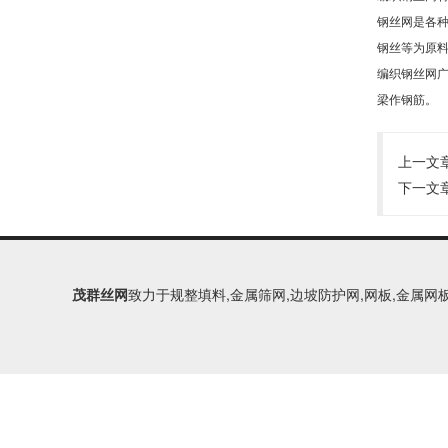
钢丝网是各
钢丝等为原
编织钢丝网
梁作钢筋。
上一文
下一文
茂群丝网
致力于规整填料,金属筛网,边坡防护网,网板,金属网