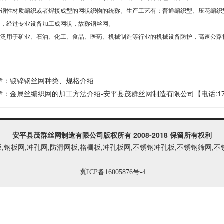
种钢性材质编织或者焊接成型的网状织物的统称。生产工艺有：普通编织型、压花编织
料，经过专业设备加工成网状，故称钢丝网。
广泛用于矿业、石油、化工、食品、医药、机械制造等行业的机械设备防护，高速公路
章：
镀锌钢丝网种类、规格介绍
章：
金属丝编织网的加工方法介绍-安平县茂群丝网制造有限公司【电话:1733
安平县茂群丝网制造有限公司
版权所有 2008-2018 保留所有权利
板,钢板网,冲孔网,防滑网板,格栅板,冲孔板网,不锈钢冲孔板,不锈钢筛网
冀ICP备16005876号-4