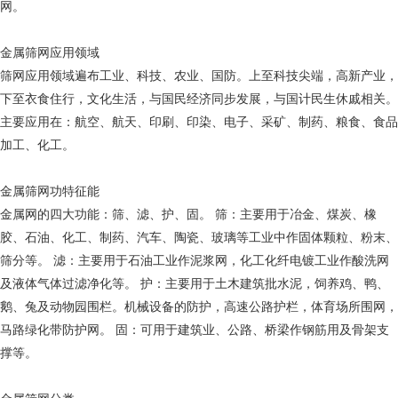
网。
金属筛网应用领域
筛网应用领域遍布工业、科技、农业、国防。上至科技尖端，高新产业，
下至衣食住行，文化生活，与国民经济同步发展，与国计民生休戚相关。
主要应用在：航空、航天、印刷、印染、电子、采矿、制药、粮食、食品
加工、化工。
金属筛网功特征能
金属网的四大功能：筛、滤、护、固。 筛：主要用于冶金、煤炭、橡
胶、石油、化工、制药、汽车、陶瓷、玻璃等工业中作固体颗粒、粉末、
筛分等。 滤：主要用于石油工业作泥浆网，化工化纤电镀工业作酸洗网
及液体气体过滤净化等。 护：主要用于土木建筑批水泥，饲养鸡、鸭、
鹅、兔及动物园围栏。机械设备的防护，高速公路护栏，体育场所围网，
马路绿化带防护网。 固：可用于建筑业、公路、桥梁作钢筋用及骨架支
撑等。