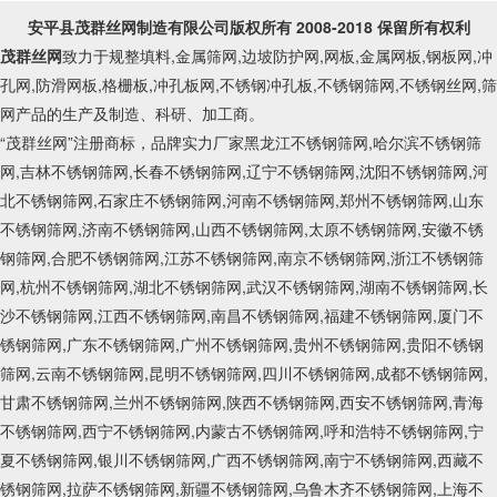
安平县茂群丝网制造有限公司
版权所有 2008-2018 保留所有权利
茂群丝网
致力于规整填料,金属筛网,边坡防护网,网板,金属网板,钢板网,冲
孔网,防滑网板,格栅板,冲孔板网,不锈钢冲孔板,不锈钢筛网,不锈钢丝网,筛
网产品的生产及制造、科研、加工商。
“茂群丝网”注册商标，品牌实力厂家黑龙江不锈钢筛网,哈尔滨不锈钢筛
网,吉林不锈钢筛网,长春不锈钢筛网,辽宁不锈钢筛网,沈阳不锈钢筛网,河
北不锈钢筛网,石家庄不锈钢筛网,河南不锈钢筛网,郑州不锈钢筛网,山东
不锈钢筛网,济南不锈钢筛网,山西不锈钢筛网,太原不锈钢筛网,安徽不锈
钢筛网,合肥不锈钢筛网,江苏不锈钢筛网,南京不锈钢筛网,浙江不锈钢筛
网,杭州不锈钢筛网,湖北不锈钢筛网,武汉不锈钢筛网,湖南不锈钢筛网,长
沙不锈钢筛网,江西不锈钢筛网,南昌不锈钢筛网,福建不锈钢筛网,厦门不
锈钢筛网,广东不锈钢筛网,广州不锈钢筛网,贵州不锈钢筛网,贵阳不锈钢
筛网,云南不锈钢筛网,昆明不锈钢筛网,四川不锈钢筛网,成都不锈钢筛网,
甘肃不锈钢筛网,兰州不锈钢筛网,陕西不锈钢筛网,西安不锈钢筛网,青海
不锈钢筛网,西宁不锈钢筛网,内蒙古不锈钢筛网,呼和浩特不锈钢筛网,宁
夏不锈钢筛网,银川不锈钢筛网,广西不锈钢筛网,南宁不锈钢筛网,西藏不
锈钢筛网,拉萨不锈钢筛网,新疆不锈钢筛网,乌鲁木齐不锈钢筛网,上海不