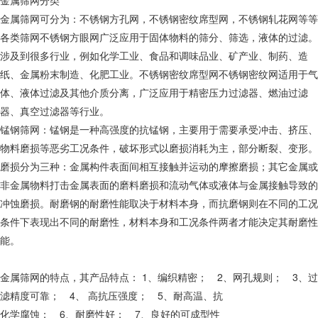
金属筛网分类
金属筛网可分为：不锈钢方孔网，不锈钢密纹席型网，不锈钢轧花网等等
各类筛网不锈钢方眼网广泛应用于固体物料的筛分、筛选，液体的过滤。
涉及到很多行业，例如化学工业、食品和调味品业、矿产业、制药、造
纸、金属粉末制造、化肥工业。不锈钢密纹席型网不锈钢密纹网适用于气
体、液体过滤及其他介质分离，广泛应用于精密压力过滤器、燃油过滤
器、真空过滤器等行业。
锰钢筛网：锰钢是一种高强度的抗锰钢，主要用于需要承受冲击、挤压、
物料磨损等恶劣工况条件，破坏形式以磨损消耗为主，部分断裂、变形。
磨损分为三种：金属构件表面间相互接触并运动的摩擦磨损；其它金属或
非金属物料打击金属表面的磨料磨损和流动气体或液体与金属接触导致的
冲蚀磨损。耐磨钢的耐磨性能取决于材料本身，而抗磨钢则在不同的工况
条件下表现出不同的耐磨性，材料本身和工况条件两者才能决定其耐磨性
能。
金属筛网的特点，其产品特点： 1、编织精密； 2、网孔规则； 3、过
滤精度可靠； 4、 高抗压强度； 5、耐高温、抗
化学腐蚀； 6、耐磨性好； 7、良好的可成型性