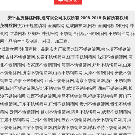
安平县茂群丝网制造有限公司
版权所有 2008-2018 保留所有权利
茂群丝网
致力于规整填料,金属筛网,边坡防护网,网板,金属网板,钢板网,冲
孔网,防滑网板,格栅板,冲孔板网,不锈钢冲孔板,不锈钢筛网,不锈钢丝网,筛
网产品的生产及制造、科研、加工商。
“茂群丝网”注册商标，品牌实力厂家黑龙江不锈钢筛网,哈尔滨不锈钢筛
网,吉林不锈钢筛网,长春不锈钢筛网,辽宁不锈钢筛网,沈阳不锈钢筛网,河
北不锈钢筛网,石家庄不锈钢筛网,河南不锈钢筛网,郑州不锈钢筛网,山东
不锈钢筛网,济南不锈钢筛网,山西不锈钢筛网,太原不锈钢筛网,安徽不锈
钢筛网,合肥不锈钢筛网,江苏不锈钢筛网,南京不锈钢筛网,浙江不锈钢筛
网,杭州不锈钢筛网,湖北不锈钢筛网,武汉不锈钢筛网,湖南不锈钢筛网,长
沙不锈钢筛网,江西不锈钢筛网,南昌不锈钢筛网,福建不锈钢筛网,厦门不
锈钢筛网,广东不锈钢筛网,广州不锈钢筛网,贵州不锈钢筛网,贵阳不锈钢
筛网,云南不锈钢筛网,昆明不锈钢筛网,四川不锈钢筛网,成都不锈钢筛网,
甘肃不锈钢筛网,兰州不锈钢筛网,陕西不锈钢筛网,西安不锈钢筛网,青海
不锈钢筛网,西宁不锈钢筛网,内蒙古不锈钢筛网,呼和浩特不锈钢筛网,宁