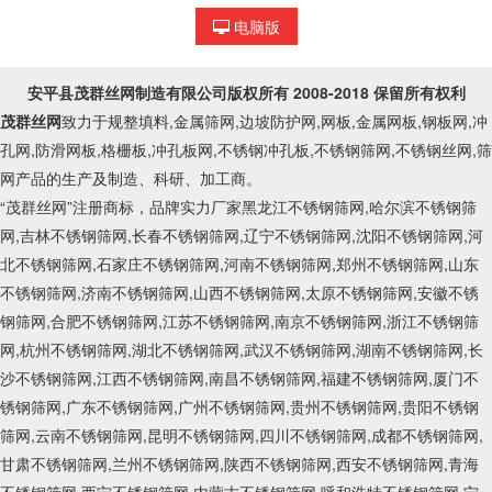
电脑版
安平县茂群丝网制造有限公司
版权所有 2008-2018 保留所有权利
茂群丝网
致力于规整填料,金属筛网,边坡防护网,网板,金属网板,钢板网,冲
孔网,防滑网板,格栅板,冲孔板网,不锈钢冲孔板,不锈钢筛网,不锈钢丝网,筛
网产品的生产及制造、科研、加工商。
“茂群丝网”注册商标，品牌实力厂家黑龙江不锈钢筛网,哈尔滨不锈钢筛
网,吉林不锈钢筛网,长春不锈钢筛网,辽宁不锈钢筛网,沈阳不锈钢筛网,河
北不锈钢筛网,石家庄不锈钢筛网,河南不锈钢筛网,郑州不锈钢筛网,山东
不锈钢筛网,济南不锈钢筛网,山西不锈钢筛网,太原不锈钢筛网,安徽不锈
钢筛网,合肥不锈钢筛网,江苏不锈钢筛网,南京不锈钢筛网,浙江不锈钢筛
网,杭州不锈钢筛网,湖北不锈钢筛网,武汉不锈钢筛网,湖南不锈钢筛网,长
沙不锈钢筛网,江西不锈钢筛网,南昌不锈钢筛网,福建不锈钢筛网,厦门不
锈钢筛网,广东不锈钢筛网,广州不锈钢筛网,贵州不锈钢筛网,贵阳不锈钢
筛网,云南不锈钢筛网,昆明不锈钢筛网,四川不锈钢筛网,成都不锈钢筛网,
甘肃不锈钢筛网,兰州不锈钢筛网,陕西不锈钢筛网,西安不锈钢筛网,青海