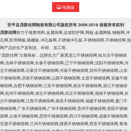
电脑版
安平县茂群丝网制造有限公司
版权所有 2008-2018 保留所有权利
茂群丝网
致力于规整填料,金属筛网,边坡防护网,网板,金属网板,钢板网,冲
孔网,防滑网板,格栅板,冲孔板网,不锈钢冲孔板,不锈钢筛网,不锈钢丝网,筛
网产品的生产及制造、科研、加工商。
“茂群丝网”注册商标，品牌实力厂家黑龙江不锈钢筛网,哈尔滨不锈钢筛
网,吉林不锈钢筛网,长春不锈钢筛网,辽宁不锈钢筛网,沈阳不锈钢筛网,河
北不锈钢筛网,石家庄不锈钢筛网,河南不锈钢筛网,郑州不锈钢筛网,山东
不锈钢筛网,济南不锈钢筛网,山西不锈钢筛网,太原不锈钢筛网,安徽不锈
钢筛网,合肥不锈钢筛网,江苏不锈钢筛网,南京不锈钢筛网,浙江不锈钢筛
网,杭州不锈钢筛网,湖北不锈钢筛网,武汉不锈钢筛网,湖南不锈钢筛网,长
沙不锈钢筛网,江西不锈钢筛网,南昌不锈钢筛网,福建不锈钢筛网,厦门不
锈钢筛网,广东不锈钢筛网,广州不锈钢筛网,贵州不锈钢筛网,贵阳不锈钢
筛网,云南不锈钢筛网,昆明不锈钢筛网,四川不锈钢筛网,成都不锈钢筛网,
甘肃不锈钢筛网,兰州不锈钢筛网,陕西不锈钢筛网,西安不锈钢筛网,青海