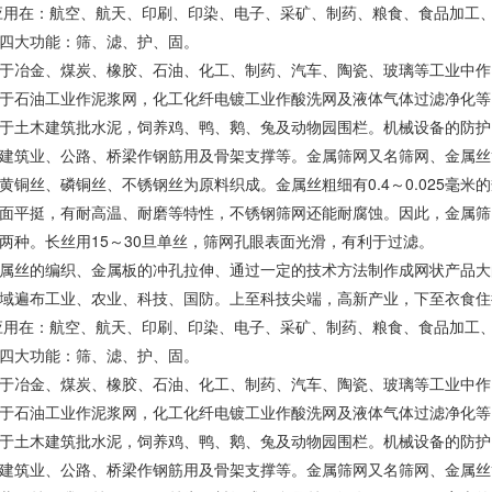
应用在：航空、航天、印刷、印染、电子、采矿、制药、粮食、食品加工
四大功能：筛、滤、护、固。
于冶金、煤炭、橡胶、石油、化工、制药、汽车、陶瓷、玻璃等工业中作
于石油工业作泥浆网，化工化纤电镀工业作酸洗网及液体气体过滤净化等
于土木建筑批水泥，饲养鸡、鸭、鹅、兔及动物园围栏。机械设备的防护
建筑业、公路、桥梁作钢筋用及骨架支撑等。金属筛网又名筛网、金属丝
黄铜丝、磷铜丝、不锈钢丝为原料织成。金属丝粗细有0.4～0.025毫
面平挺，有耐高温、耐磨等特性，不锈钢筛网还能耐腐蚀。因此，金属筛
两种。长丝用15～30旦单丝，筛网孔眼表面光滑，有利于过滤。
属丝的编织、金属板的冲孔拉伸、通过一定的技术方法制作成网状产品大
域遍布工业、农业、科技、国防。上至科技尖端，高新产业，下至衣食住
应用在：航空、航天、印刷、印染、电子、采矿、制药、粮食、食品加工
四大功能：筛、滤、护、固。
于冶金、煤炭、橡胶、石油、化工、制药、汽车、陶瓷、玻璃等工业中作
于石油工业作泥浆网，化工化纤电镀工业作酸洗网及液体气体过滤净化等
于土木建筑批水泥，饲养鸡、鸭、鹅、兔及动物园围栏。机械设备的防护
建筑业、公路、桥梁作钢筋用及骨架支撑等。金属筛网又名筛网、金属丝