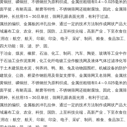
黄铜丝、磷铜丝、不锈钢丝为原料织成。金属丝粗细有0.4～0.025毫
面平挺，有耐高温、耐磨等特性，不锈钢筛网还能耐腐蚀。因此，金属筛
两种。长丝用15～30旦单丝，筛网孔眼表面光滑，有利于过滤。
属丝的编织、金属板的冲孔拉伸、通过一定的技术方法制作成网状产品大
域遍布工业、农业、科技、国防。上至科技尖端，高新产业，下至衣食住
应用在：航空、航天、印刷、印染、电子、采矿、制药、粮食、食品加工
四大功能：筛、滤、护、固。
于冶金、煤炭、橡胶、石油、化工、制药、汽车、陶瓷、玻璃等工业中作
于石油工业作泥浆网，化工化纤电镀工业作酸洗网及液体气体过滤净化等
于土木建筑批水泥，饲养鸡、鸭、鹅、兔及动物园围栏。机械设备的防护
建筑业、公路、桥梁作钢筋用及骨架支撑等。金属筛网又名筛网、金属丝
黄铜丝、磷铜丝、不锈钢丝为原料织成。金属丝粗细有0.4～0.025毫
面平挺，有耐高温、耐磨等特性，不锈钢筛网还能耐腐蚀。因此，金属筛
两种。长丝用15～30旦单丝，筛网孔眼表面光滑，有利于过滤。
属丝的编织、金属板的冲孔拉伸、通过一定的技术方法制作成网状产品大
域遍布工业、农业、科技、国防。上至科技尖端，高新产业，下至衣食住
应用在：航空、航天、印刷、印染、电子、采矿、制药、粮食、食品加工
四大功能：筛、滤、护、固。