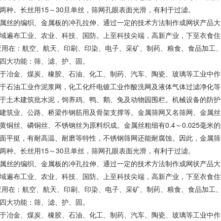
两种。长丝用15～30旦单丝，筛网孔眼表面光滑，有利于过滤。
属丝的编织、金属板的冲孔拉伸、通过一定的技术方法制作成网状产品大
域遍布工业、农业、科技、国防。上至科技尖端，高新产业，下至衣食住
应用在：航空、航天、印刷、印染、电子、采矿、制药、粮食、食品加工
四大功能：筛、滤、护、固。
于冶金、煤炭、橡胶、石油、化工、制药、汽车、陶瓷、玻璃等工业中作
于石油工业作泥浆网，化工化纤电镀工业作酸洗网及液体气体过滤净化等
于土木建筑批水泥，饲养鸡、鸭、鹅、兔及动物园围栏。机械设备的防护
建筑业、公路、桥梁作钢筋用及骨架支撑等。金属筛网又名筛网、金属丝
黄铜丝、磷铜丝、不锈钢丝为原料织成。金属丝粗细有0.4～0.025毫
面平挺，有耐高温、耐磨等特性，不锈钢筛网还能耐腐蚀。因此，金属筛
两种。长丝用15～30旦单丝，筛网孔眼表面光滑，有利于过滤。
属丝的编织、金属板的冲孔拉伸、通过一定的技术方法制作成网状产品大
域遍布工业、农业、科技、国防。上至科技尖端，高新产业，下至衣食住
应用在：航空、航天、印刷、印染、电子、采矿、制药、粮食、食品加工
四大功能：筛、滤、护、固。
于冶金、煤炭、橡胶、石油、化工、制药、汽车、陶瓷、玻璃等工业中作