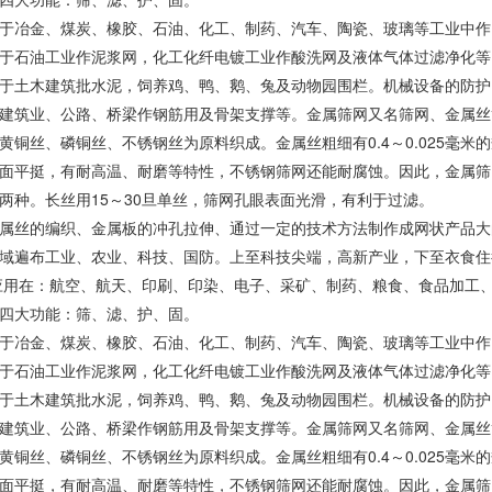
于冶金、煤炭、橡胶、石油、化工、制药、汽车、陶瓷、玻璃等工业中作
于石油工业作泥浆网，化工化纤电镀工业作酸洗网及液体气体过滤净化等
于土木建筑批水泥，饲养鸡、鸭、鹅、兔及动物园围栏。机械设备的防护
建筑业、公路、桥梁作钢筋用及骨架支撑等。金属筛网又名筛网、金属丝
黄铜丝、磷铜丝、不锈钢丝为原料织成。金属丝粗细有0.4～0.025毫
面平挺，有耐高温、耐磨等特性，不锈钢筛网还能耐腐蚀。因此，金属筛
两种。长丝用15～30旦单丝，筛网孔眼表面光滑，有利于过滤。
属丝的编织、金属板的冲孔拉伸、通过一定的技术方法制作成网状产品大
域遍布工业、农业、科技、国防。上至科技尖端，高新产业，下至衣食住
应用在：航空、航天、印刷、印染、电子、采矿、制药、粮食、食品加工
四大功能：筛、滤、护、固。
于冶金、煤炭、橡胶、石油、化工、制药、汽车、陶瓷、玻璃等工业中作
于石油工业作泥浆网，化工化纤电镀工业作酸洗网及液体气体过滤净化等
于土木建筑批水泥，饲养鸡、鸭、鹅、兔及动物园围栏。机械设备的防护
建筑业、公路、桥梁作钢筋用及骨架支撑等。金属筛网又名筛网、金属丝
黄铜丝、磷铜丝、不锈钢丝为原料织成。金属丝粗细有0.4～0.025毫
面平挺，有耐高温、耐磨等特性，不锈钢筛网还能耐腐蚀。因此，金属筛