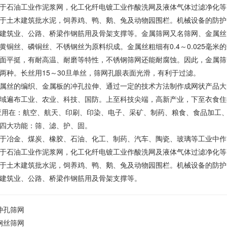
于石油工业作泥浆网，化工化纤电镀工业作酸洗网及液体气体过滤净化等
于土木建筑批水泥，饲养鸡、鸭、鹅、兔及动物园围栏。机械设备的防护
建筑业、公路、桥梁作钢筋用及骨架支撑等。金属筛网又名筛网、金属丝
黄铜丝、磷铜丝、不锈钢丝为原料织成。金属丝粗细有0.4～0.025毫
面平挺，有耐高温、耐磨等特性，不锈钢筛网还能耐腐蚀。因此，金属筛
两种。长丝用15～30旦单丝，筛网孔眼表面光滑，有利于过滤。
属丝的编织、金属板的冲孔拉伸、通过一定的技术方法制作成网状产品大
域遍布工业、农业、科技、国防。上至科技尖端，高新产业，下至衣食住
应用在：航空、航天、印刷、印染、电子、采矿、制药、粮食、食品加工
四大功能：筛、滤、护、固。
于冶金、煤炭、橡胶、石油、化工、制药、汽车、陶瓷、玻璃等工业中作
于石油工业作泥浆网，化工化纤电镀工业作酸洗网及液体气体过滤净化等
于土木建筑批水泥，饲养鸡、鸭、鹅、兔及动物园围栏。机械设备的防护
建筑业、公路、桥梁作钢筋用及骨架支撑等。
冲孔筛网
钢丝筛网