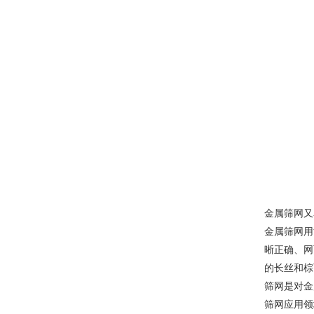
金属筛网又
金属筛网用
晰正确、网
的长丝和棕
筛网是对金
筛网应用领