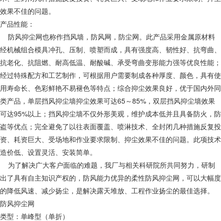
效果不佳的问题。
产品性能：
防风抑尘网也称作挡风墙，防风网，防尘网。此产品采用金属原材料
经机械组合模具冲孔、压制、喷塑而成，具有强度高、韧性好、抗弯曲、
抗老化、抗阻燃、耐高低温、耐酸碱、承受弯曲变形能力强等优良性能；
经过特殊配方和工艺制作，可根据用户需要制成各种厚度、颜色，具有使
用寿命长、色彩鲜艳不易褪色等特点；综合抑尘效果良好，优于国内外同
类产品，单层挡风抑尘墙抑尘效果可达65～85%，双层挡风抑尘墙效果
可达95%以上；挡风抑尘墙不仅外形美观，维护成本低并且具备防火，防
盗等优点；完全避免了以往表面覆盖、喷淋技术、全封闭几种措施反复投
资、耗资巨大、受场地和作业要求限制、抑尘效果不佳的问题。此项技术
造价低、设置灵活、安装简单。
为了解决广大客户面临的难题，我厂与相关科研院所共同努力，研制
出了具有自主知识产权的，防风能力优异的柔性防风抑尘网，可以大幅度
的降低风速、减少扬尘，是解决露天堆放、工程作业扬尘的最佳选择。
防风抑尘网
类型：单峰型（单折）