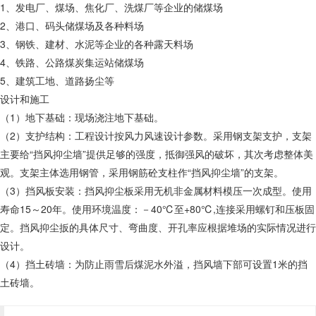
1、发电厂、煤场、焦化厂、洗煤厂等企业的储煤场
2、港口、码头储煤场及各种料场
3、钢铁、建材、水泥等企业的各种露天料场
4、铁路、公路煤炭集运站储煤场
5、建筑工地、道路扬尘等
设计和施工
（1）地下基础：现场浇注地下基础。
（2）支护结构：工程设计按风力风速设计参数。采用钢支架支护，支架
主要给“挡风抑尘墙”提供足够的强度，抵御强风的破坏，其次考虑整体美
观。支架主体选用钢管，采用钢筋砼支柱作“挡风抑尘墙”的支架。
（3）挡风板安装：挡风抑尘板采用无机非金属材料模压一次成型。使用
寿命15～20年。使用环境温度：－40℃至+80℃,连接采用螺钉和压板固
定。挡风抑尘扳的具体尺寸、弯曲度、开孔率应根据堆场的实际情况进行
设计。
（4）挡土砖墙：为防止雨雪后煤泥水外溢，挡风墙下部可设置1米的挡
土砖墙。