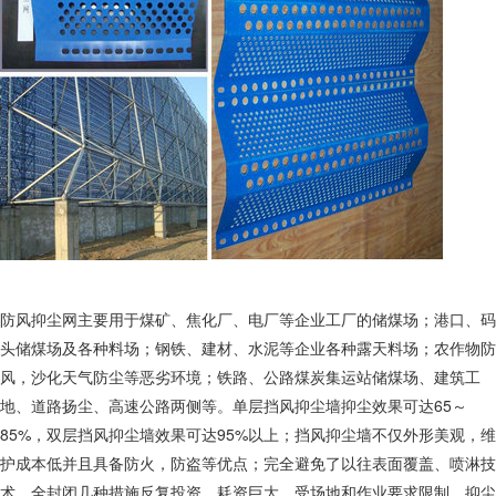
防风抑尘网主要用于煤矿、焦化厂、电厂等企业工厂的储煤场；港口、码
头储煤场及各种料场；钢铁、建材、水泥等企业各种露天料场；农作物防
风，沙化天气防尘等恶劣环境；铁路、公路煤炭集运站储煤场、建筑工
地、道路扬尘、高速公路两侧等。单层挡风抑尘墙抑尘效果可达65～
85%，双层挡风抑尘墙效果可达95%以上；挡风抑尘墙不仅外形美观，维
护成本低并且具备防火，防盗等优点；完全避免了以往表面覆盖、喷淋技
术、全封闭几种措施反复投资、耗资巨大、受场地和作业要求限制、抑尘