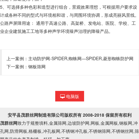
5、可选择多种色彩和造型进行组合，景观效果理想，可根据用户要求设
计成各种不同的型式与环境相和谐，与周围环境协调，形成亮丽风景线。
公路声屏障用途： 通用于高速公路、高架桥、发电站、医院、学校、工
业企业建筑施工工地等多种声学环境噪声治理的降噪产品。
上一案例：
主动防护网-SPIDER,蜘蛛网—SPIDER,菱形蜘蛛防护网
下一案例：
钢板筛网
电脑版
安平县茂群丝网制造有限公司
版权所有 2008-2018 保留所有权利
茂群丝网
致力于规整填料,金属筛网,边坡防护网,网板,金属网板,钢板网,冲
孔网,防滑网板,格栅板,冲孔板网,不锈钢冲孔板,不锈钢筛网,不锈钢丝网,筛