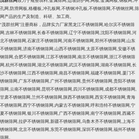
茂群丝网
致力于规整填料,金属筛网,边坡防护网,网板,金属网板,钢板网,冲
孔网,防滑网板,格栅板,冲孔板网,不锈钢冲孔板,不锈钢筛网,不锈钢丝网,筛
网产品的生产及制造、科研、加工商。
“茂群丝网”注册商标，品牌实力厂家黑龙江不锈钢筛网,哈尔滨不锈钢筛
网,吉林不锈钢筛网,长春不锈钢筛网,辽宁不锈钢筛网,沈阳不锈钢筛网,河
北不锈钢筛网,石家庄不锈钢筛网,河南不锈钢筛网,郑州不锈钢筛网,山东
不锈钢筛网,济南不锈钢筛网,山西不锈钢筛网,太原不锈钢筛网,安徽不锈
钢筛网,合肥不锈钢筛网,江苏不锈钢筛网,南京不锈钢筛网,浙江不锈钢筛
网,杭州不锈钢筛网,湖北不锈钢筛网,武汉不锈钢筛网,湖南不锈钢筛网,长
沙不锈钢筛网,江西不锈钢筛网,南昌不锈钢筛网,福建不锈钢筛网,厦门不
锈钢筛网,广东不锈钢筛网,广州不锈钢筛网,贵州不锈钢筛网,贵阳不锈钢
筛网,云南不锈钢筛网,昆明不锈钢筛网,四川不锈钢筛网,成都不锈钢筛网,
甘肃不锈钢筛网,兰州不锈钢筛网,陕西不锈钢筛网,西安不锈钢筛网,青海
不锈钢筛网,西宁不锈钢筛网,内蒙古不锈钢筛网,呼和浩特不锈钢筛网,宁
夏不锈钢筛网,银川不锈钢筛网,广西不锈钢筛网,南宁不锈钢筛网,西藏不
锈钢筛网,拉萨不锈钢筛网,新疆不锈钢筛网,乌鲁木齐不锈钢筛网,上海不
锈钢筛网,北京不锈钢筛网,东莞不锈钢筛网,深圳不锈钢筛网,福州不锈钢
筛网。