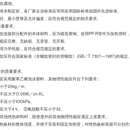
化腐蚀。
标准未制定前，各厂家企业标准应等同采用国际标准或国外先进标准。
外径、最小壁厚及允许偏差，应符合规范规定的相关要求。
质量要求。
螺纹连接部分配件的本体材料，应为锻造黄铜。使用PP-R管作为加热管时
外观应完整、无缺损、无变形、无开裂。
物理力学性能，应符合规范规定的要求。
螺纹应符合国家标准《非螺纹密封的管螺纹》(GB／T 7307—1987)
板材的质量要求。
材宜采用聚苯乙烯泡沫塑料，其物理性能应符合下列要求：
小于20kg／m。
应大于O.05W／(m.K)。
应小于lOOkPa。
应大于4％。 ⑤氧指数不应小于32。
其他绝热材料时，除密度外的其他物理性能应满足上述要求。
绝热板材的整体强度，并便于安装和固定加热管，对绝热板材表面可分别作