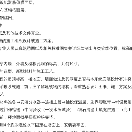
镀铝聚脂薄膜面层。
布基铝箔面层。
钢丝网。
件
计图纸及其他技术文件齐全。
经批准的施工组织设计或施工方案。
装各专业人员认真熟悉图纸及相关标准图集并详细绘制出各类管线位置、标
道穿内墙、外墙及楼板孔洞的标高、几何尺寸。
料的选型、新型材料的施工工艺。
工程的吊顶标高、楼地面、墙面做法及其厚度是否与本系统安装设计有冲突
射采暖系统施工前，应了解建筑物的结构，着重熟悉设计图纸、施工方案
艺
材料准备→安装分水器→连接主管→铺设保温层、边界膨胀带→铺设反射
过门伸缩缝→中间验收（一次水压试验）→细石混凝土填充层施工→完工
前，楼地面找平层应检验完毕。
用4个膨胀螺栓水平固定在墙面上，安装要牢固。