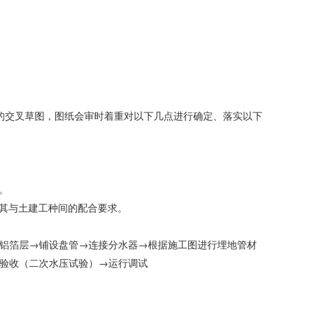
高的交叉草图，图纸会审时着重对以下几点进行确定、落实以下
。
及其与土建工种间的配合要求。
铝箔层→铺设盘管→连接分水器→根据施工图进行埋地管材
验收（二次水压试验）→运行调试