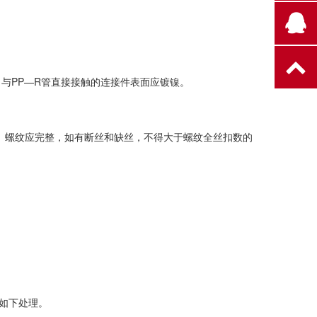
，与PP—R管直接接触的连接件表面应镀镍。
的规定。螺纹应完整，如有断丝和缺丝，不得大于螺纹全丝扣数的
如下处理。