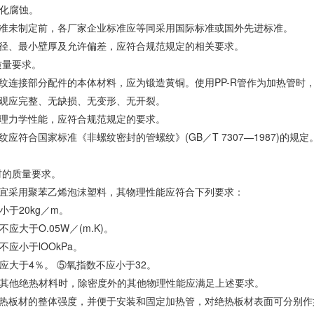
化腐蚀。
标准未制定前，各厂家企业标准应等同采用国际标准或国外先进标准。
外径、最小壁厚及允许偏差，应符合规范规定的相关要求。
质量要求。
螺纹连接部分配件的本体材料，应为锻造黄铜。使用PP-R管作为加热管时
外观应完整、无缺损、无变形、无开裂。
物理力学性能，应符合规范规定的要求。
螺纹应符合国家标准《非螺纹密封的管螺纹》(GB／T 7307—1987)
板材的质量要求。
材宜采用聚苯乙烯泡沫塑料，其物理性能应符合下列要求：
小于20kg／m。
应大于O.05W／(m.K)。
应小于lOOkPa。
应大于4％。 ⑤氧指数不应小于32。
其他绝热材料时，除密度外的其他物理性能应满足上述要求。
绝热板材的整体强度，并便于安装和固定加热管，对绝热板材表面可分别作