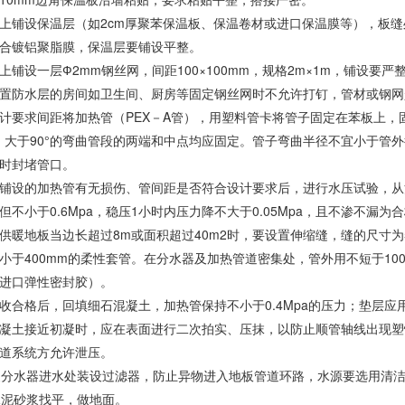
上铺设保温层（如2cm厚聚苯保温板、保温卷材或进口保温膜等），板
合镀铝聚脂膜，保温层要铺设平整。
上铺设一层Ф2mm钢丝网，间距100×100mm，规格2m×1m，铺设
置防水层的房间如卫生间、厨房等固定钢丝网时不允许打钉，管材或钢网
计要求间距将加热管（PEX－A管），用塑料管卡将管子固定在苯板上，
m，大于90°的弯曲管段的两端和中点均应固定。管子弯曲半径不宜小于管
时封堵管口。
铺设的加热管有无损伤、管间距是否符合设计要求后，进行水压试验，从
，但不小于0.6Mpa，稳压1小时内压力降不大于0.05Mpa，且不渗不漏为
供暖地板当边长超过8m或面积超过40m2时，要设置伸缩缝，缝的尺寸
小于400mm的柔性套管。在分水器及加热管道密集处，管外用不短于10
进口弹性密封胶）。
收合格后，回填细石混凝土，加热管保持不小于0.4Mpa的压力；垫层
凝土接近初凝时，应在表面进行二次拍实、压抹，以防止顺管轴线出现塑
道系统方允许泄压。
暖分水器进水处装设过滤器，防止异物进入地板管道环路，水源要选用清
水泥砂浆找平，做地面。