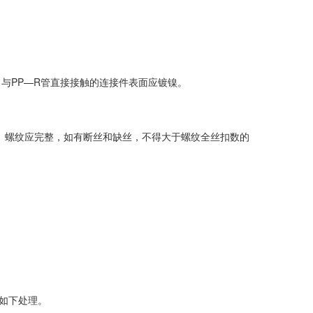
，与PP—R管直接接触的连接件表面应镀镍。
的规定。螺纹应完整，如有断丝和缺丝，不得大于螺纹全丝扣数的
如下处理。