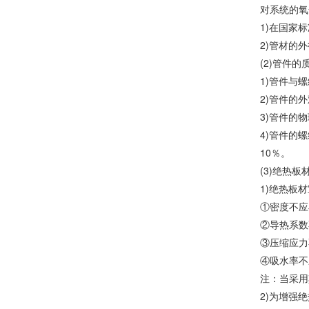
对系统的氧
1)在国家
2)管材的
(2)管件的
1)管件与
2)管件的
3)管件的
4)管件的
10％。
(3)绝热
1)绝热板
①密度不应
②导热系数不
③压缩应力不
④吸水率不
注：当采用
2)为增强