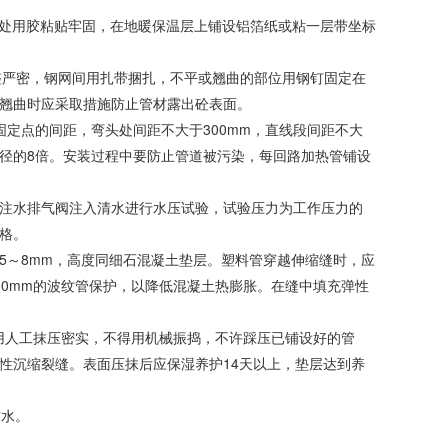
缝处用胶粘贴牢固，在地暖保温层上铺设铝箔纸或粘一层带坐标
要严整严密，钢网间用扎带捆扎，不平或翘曲的部位用钢钉固定在
翘曲时应采取措施防止管材露出砼表面。
固定点的间距，弯头处间距不大于300mm，直线段间距不大
外径的8倍。安装过程中要防止管道被污染，每回路加热管铺设
注水排气阀注入清水进行水压试验，试验压力为工作压力的
合格。
为5～8mm，高度同细石混凝土垫层。塑料管穿越伸缩缝时，应
00mm的波纹管保护，以降低混凝土热膨胀。在缝中填充弹性
应用人工抹压密实，不得用机械振捣，不许踩压已铺设好的管
性沉缩裂缝。表面压抹后应保湿养护14天以上，垫层达到养
洁水。