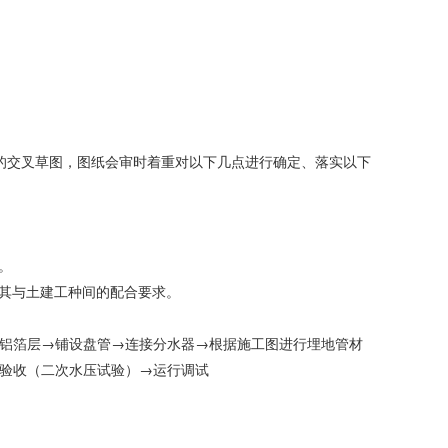
高的交叉草图，图纸会审时着重对以下几点进行确定、落实以下
。
及其与土建工种间的配合要求。
铝箔层→铺设盘管→连接分水器→根据施工图进行埋地管材
验收（二次水压试验）→运行调试