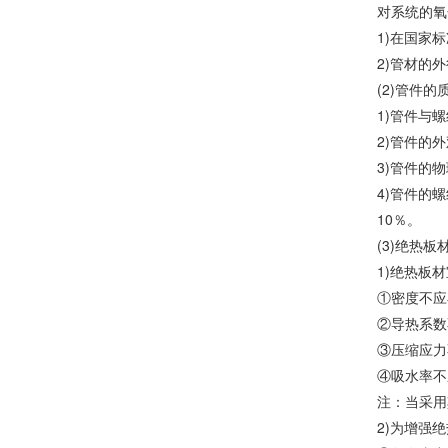
对系统的氧
1)在国家
2)管材的
(2)管件的
1)管件与
2)管件的
3)管件的
4)管件的
10％。
(3)绝热
1)绝热板
①密度不应
②导热系数不
③压缩应力不
④吸水率不
注：当采用
2)为增强