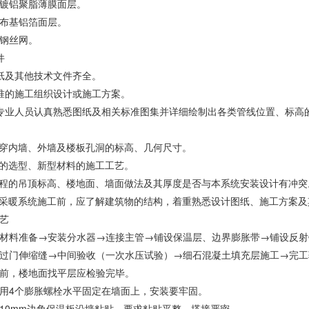
镀铝聚脂薄膜面层。
布基铝箔面层。
钢丝网。
件
计图纸及其他技术文件齐全。
经批准的施工组织设计或施工方案。
装各专业人员认真熟悉图纸及相关标准图集并详细绘制出各类管线位置、标
道穿内墙、外墙及楼板孔洞的标高、几何尺寸。
料的选型、新型材料的施工工艺。
工程的吊顶标高、楼地面、墙面做法及其厚度是否与本系统安装设计有冲突
射采暖系统施工前，应了解建筑物的结构，着重熟悉设计图纸、施工方案
艺
材料准备→安装分水器→连接主管→铺设保温层、边界膨胀带→铺设反射
过门伸缩缝→中间验收（一次水压试验）→细石混凝土填充层施工→完工
前，楼地面找平层应检验完毕。
用4个膨胀螺栓水平固定在墙面上，安装要牢固。
10mm边角保温板沿墙粘贴，要求粘贴平整，搭接严密。