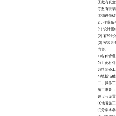
①敷有真空
②敷有玻璃
③铺设低碳
2．作业条
(1) 设
(2) 有
(3) 安
内容。
1)各种管
2)主要材
3)精装修
4)地板辐
二、操作工
施工准备→
铺设→设置
⑴地暖施工
⑵分集水器