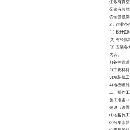
①敷有真空
②敷有玻璃
③铺设低碳
2．作业条
(1) 设
(2) 有
(3) 安
内容。
1)各种管
2)主要材
3)精装修
4)地板辐
二、操作工
施工准备→
铺设→设置
⑴地暖施工
⑵分集水器
⑶用乳胶将