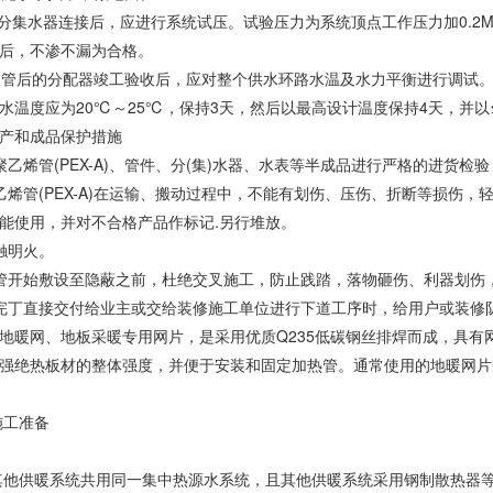
管与分集水器连接后，应进行系统试压。试验压力为系统顶点工作压力加0.2Mpa
后，不渗不漏为合格。
供热支管后的分配器竣工验收后，应对整个供水环路水温及水力平衡进行调
水温度应为20℃～25℃，保持3天，然后以最高设计温度保持4天，并以
产和成品保护措施
聚乙烯管(PEX-A)、管件、分(集)水器、水表等半成品进行严格的进货
乙烯管(PEX-A)在运输、搬动过程中，不能有划伤、压伤、折断等损伤
能使用，并对不合格产品作标记.另行堆放。
触明火。
管开始敷设至隐蔽之前，杜绝交叉施工，防止践踏，落物砸伤、利器划伤
完丁直接交付给业主或交给装修施工单位进行下道工序时，给用户或装修
地暖网、地板采暖专用网片，是采用优质Q235低碳钢丝排焊而成，具
强绝热板材的整体强度，并便于安装和固定加热管。通常使用的地暖网片规格是
工准备
与其他供暖系统共用同一集中热源水系统，且其他供暖系统采用钢制散热器