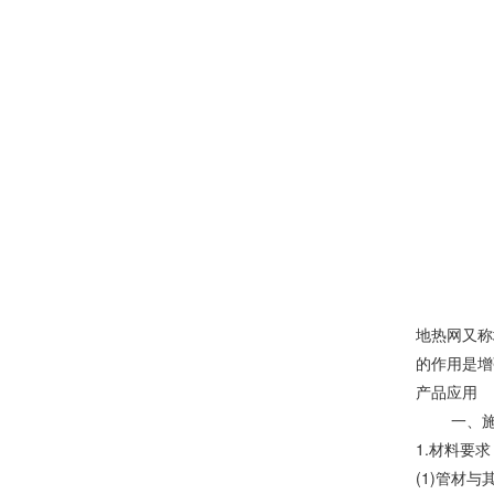
地热网又称
的作用是增
产品应用
一、施
1.材料要求
(1)管材