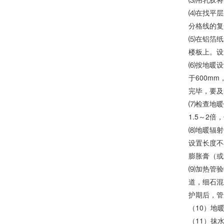
⑷在找平层
分格线的复
⑸在铝箔纸
楼板上。设
⑹按地暖设
于600m
完毕，要及
⑺检查地暖
1.5～2倍
⑻地暖辐射
设置长度不
膨胀膏（或
⑼加热管验
道，细石混
护期后，管
（10）地
（11）抹