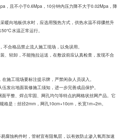
，且不小于0.6Mpa，10分钟内压力降不大于0.02Mpa，降
试。采暖向地板供水时，应选用预热方式，供热水温不得骤然升
≤50℃水温正常运行。
检验，不合格品禁止流人施工现场，以免误用。
，轻装、轻卸，不能拖拉运送，在敷设前应认真检查，发现不合
，在施工现场要标注提示牌，严禁闲杂人员误入。
队伍发出地面装修施工须知，进一步完善成品保护。
有网面平整、焊点牢固、网孔均匀等特点的网格状丝网产品。它
：丝径2mm，网孔10cm×10cm，长宽1m×2m。
等易腐蚀构件时，管材宜有阻氧层，以有效防止渗入氧而加速