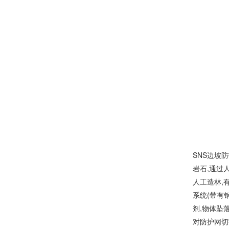
SNS边坡
岩石,通过
人工造林,
系统(带有
剂,物体坠
对防护网切