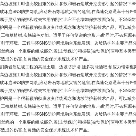
高边坡施工时也比较困难的设计参数和岩石边坡开挖变形引起的情况下SN
破坏崩SNS防护网溃,滚动岩石等地质灾害的危害,在高速公路通车十分
属于灵活的保护和过去常用的刚性比它不会增加保护坡面负荷、不SNS
防护网是一个很新颖的彻底改变传统观念和边坡防护新技术产品。可以减少
人工植草植树,实施绿色功能。适用于任何复杂的地形,与此同时,不破坏原有地
有利于环境、工程与环SNS防护网境融合系统灵活、边坡防护的主要产品
钢丝绳的一个重要的组成部分,盖(主动保护)和拦截(被动保护)两种基本
落造成的伤害,如灵活的安全保护系统技术和产品。
割前岩质边坡工程的高挡土墙、边坡防护墙,挂多功能酒吧,预应力锚索
高边坡施工时也比较困难的设计参数和岩石边坡开挖变形引起的情况下SN
破坏崩SNS防护网溃,滚动岩石等地质灾害的危害,在高速公路通车十分
属于灵活的保护和过去常用的刚性比它不会增加保护坡面负荷、不SNS
防护网是一个很新颖的彻底改变传统观念和边坡防护新技术产品。可以减少
人工植草植树,实施绿色功能。适用于任何复杂的地形,与此同时,不破坏原有地
有利于环境、工程与环SNS防护网境融合系统灵活、边坡防护的主要产品
钢丝绳的一个重要的组成部分,盖(主动保护)和拦截(被动保护)两种基本
落造成的伤害,如灵活的安全保护系统技术和产品。